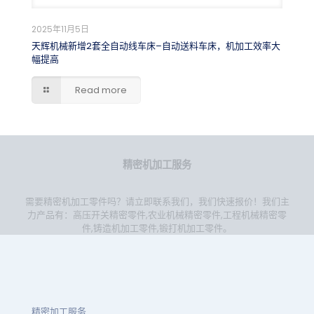
2025年11月5日
天辉机械新增2套全自动线车床–自动送料车床，机加工效率大
幅提高
Read more
精密机加工服务
需要精密机加工零件吗？请立即联系我们，我们快速报价！我们主
力产品有：
高压开关精密零件
,
农业机械精密零件
,
工程机械精密零
件
,
铸造机加工零件
,
锻打机加工零件
。
精密加工服务