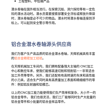
工程塑料，中低端产品
潜水卷轴在国外相当流行。在探索沉船、洞穴探险等有一定危
险的潜水活动时。潜水员需要搜索部署安全浮标或释放升降袋
时，潜水卷轴是必不可少的物品。
潜水时将潜水卷轴连接到浮
标上。可以起到安全警示等作用。
铝合金潜水卷轴源头供应商
我们为客户生产高品质的铝合金潜水卷轴，天辉机械具有丰富
的
铝合金精密加工经验
。
在天辉机械加工车间内，我们拥有配备强大主轴的 CNC加工
中心和数控车床，使我们能够高速切削和铣削铝——非常适合
加工外壳等零件。另外，我们还配有有高转速的车床和高性能
的小刀具，适合生产同时具有高质量加工表面和精细细节的零
件：例如铝反射器和铝模芯。
以上的CNC加工能力能使得我们生产简单和复杂，大小不一的
铝合金零件。 我们也很灵活，我们工厂能够同时生产大批量的
铝合金零件和小批量的铝合金样品零件。