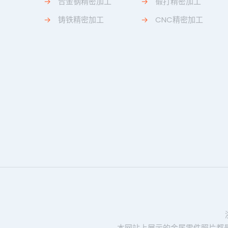
→
合金钢精密加工
→
锻打精密加工
→
铸铁精密加工
→
CNC精密加工
本网站上展示的金属零件照片都