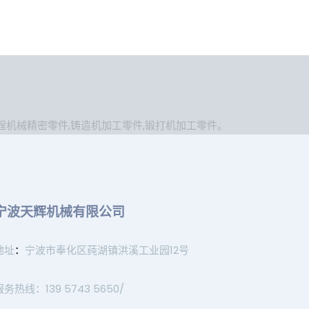
程机械精密零件
,
铸造机加工零件
,
锻打机加工零件
。
宁波天辉机械有限公司
地址
：
宁波市奉化区莼湖镇洪溪工业园12号
服务热线：139 5743 5650/