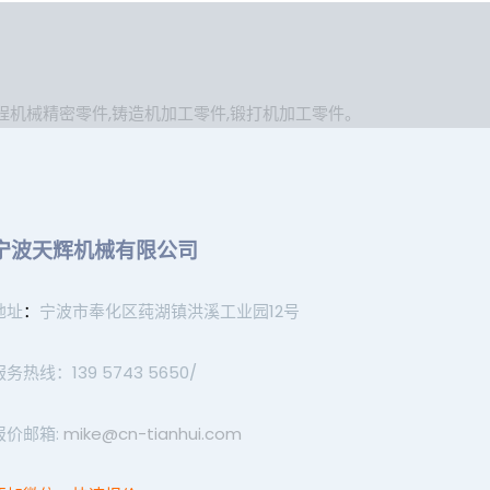
程机械精密零件
,
铸造机加工零件
,
锻打机加工零件
。
宁波天辉机械有限公司
地址
：
宁波市奉化区莼湖镇洪溪工业园12号
服务热线：139 5743 5650/
报价邮箱:
mike@cn-tianhui.com