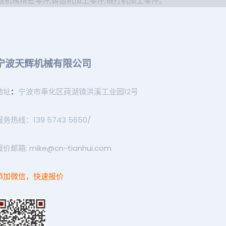
程机械精密零件
,
铸造机加工零件
,
锻打机加工零件
。
宁波天辉机械有限公司
地址
：
宁波市奉化区莼湖镇洪溪工业园12号
服务热线：139 5743 5650/
报价邮箱:
mike@cn-tianhui.com
添加微信，快速报价