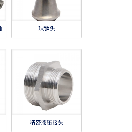
轴
球销头
精密液压接头